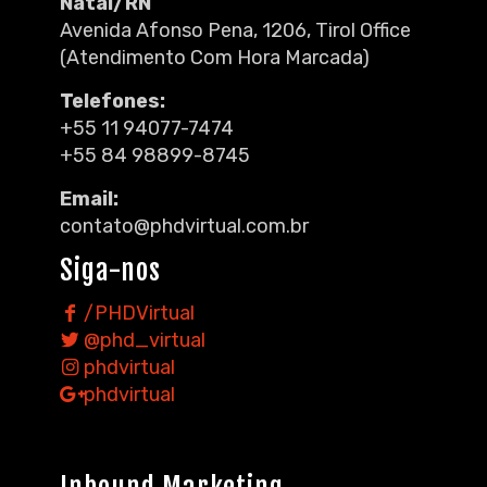
Natal/RN
Avenida Afonso Pena, 1206, Tirol Office
(Atendimento Com Hora Marcada)
Telefones:
+55 11 94077-7474
+55 84 98899-8745
Email:
contato@phdvirtual.com.br
Siga-nos
/PHDVirtual
@phd_virtual
phdvirtual
phdvirtual