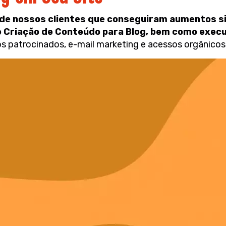
 de nossos clientes que conseguiram aumentos si
e Criação de Conteúdo para Blog, bem como exec
 patrocinados, e-mail marketing e acessos orgânicos 