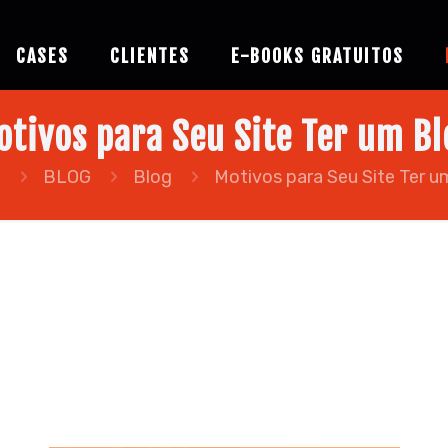
CASES
CLIENTES
E-BOOKS GRATUITOS
otivos para Seu Site Ter um Bl
e
BLOG
Blog
Motivos para Seu Site Ter u