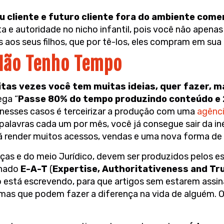
 cliente e futuro cliente fora do ambiente comer
a e autoridade no nicho infantil, pois você não apen
aos seus filhos, que por tê-los, eles compram em sua l
 Não Tenho Tempo
as vezes você tem muitas ideias, quer fazer, ma
ega “
Passe 80% do tempo produzindo conteúdo e 
s nesses casos é terceirizar a produção com uma
agênc
palavras cada um por mês, você já consegue sair da iné
rá render muitos acessos, vendas e uma nova forma de 
as e do meio Jurídico, devem ser produzidos pelos esp
inado
E-A-T
(
Expertise, Authoritativeness and Tr
 está escrevendo, para que artigos sem estarem assin
temas que podem fazer a diferença na vida de alguém.