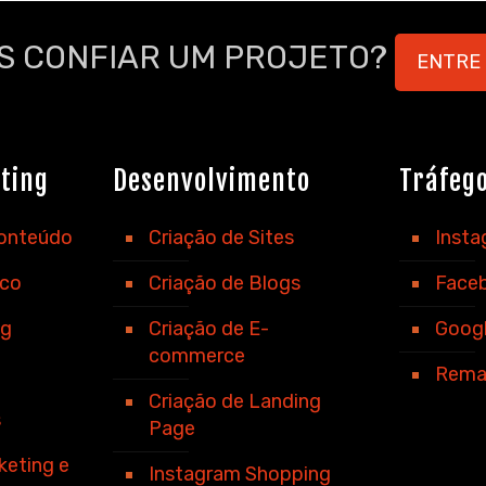
S CONFIAR UM PROJETO?
ENTRE
ting
Desenvolvimento
Tráfeg
Conteúdo
Criação de Sites
Inst
ico
Criação de Blogs
Face
ng
Criação de E-
Goog
commerce
Rema
Criação de Landing
s
Page
keting e
Instagram Shopping