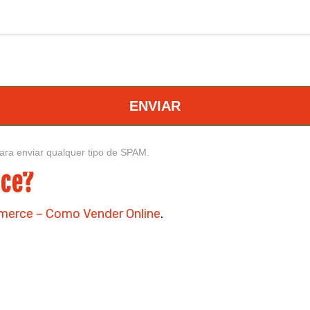
ENVIAR
ara enviar qualquer tipo de SPAM.
ce?
erce – Como Vender Online
.