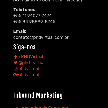
(Atendimento Com Hora Marcada)
Telefones:
+55 11 94077-7474
+55 84 98899-8745
Email:
contato@phdvirtual.com.br
Siga-nos
/PHDVirtual
@phd_virtual
phdvirtual
phdvirtual
Inbound Marketing