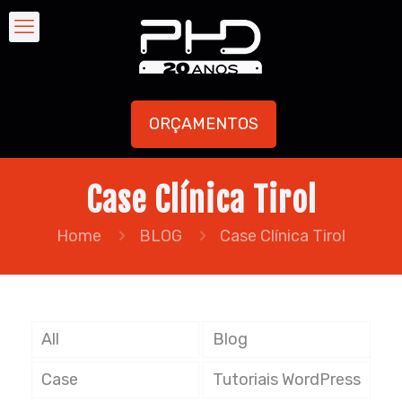
ORÇAMENTOS
Case Clínica Tirol
Home
BLOG
Case Clínica Tirol
All
Blog
Case
Tutoriais WordPress