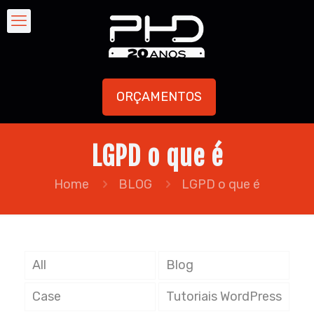
ORÇAMENTOS
LGPD o que é
Home
BLOG
LGPD o que é
All
Blog
Case
Tutoriais WordPress