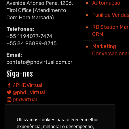
Automação
Avenida Afonso Pena, 1206,
Tirol Office (Atendimento
Funil de Venda
Com Hora Marcada)
RD Station Mar
Telefones:
CRM
+55 11 94077-7474
+55 84 98899-8745
Marketing
Conversacional
Email:
contato@phdvirtual.com.br
Siga-nos
/PHDVirtual
@phd_virtual
phdvirtual
phdvirtual
Utilizamos cookies para oferecer melhor
experiência, melhorar o desempenho,