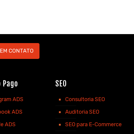
 EM CONTATO
o Pago
SEO
agram ADS
Consultoria SEO
book ADS
Auditoria SEO
le ADS
SEO para E-Commerce