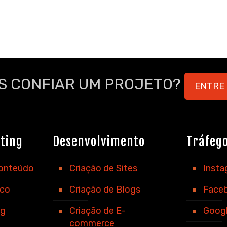
S CONFIAR UM PROJETO?
ENTRE
ting
Desenvolvimento
Tráfeg
Conteúdo
Criação de Sites
Inst
ico
Criação de Blogs
Face
ng
Criação de E-
Goog
commerce