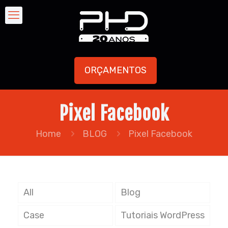
ORÇAMENTOS
Pixel Facebook
Home
BLOG
Pixel Facebook
All
Blog
Case
Tutoriais WordPress