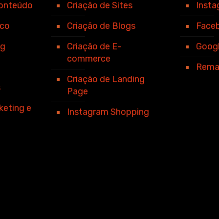
Conteúdo
Criação de Sites
Inst
ico
Criação de Blogs
Face
ng
Criação de E-
Goog
commerce
Rema
Criação de Landing
s
Page
keting e
Instagram Shopping