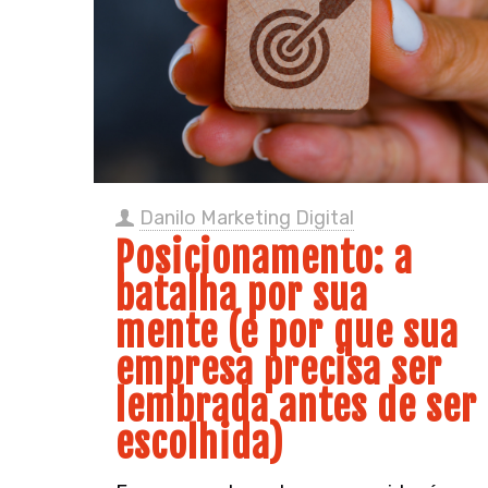
Danilo Marketing Digital
Posicionamento: a
batalha por sua
mente (e por que sua
empresa precisa ser
lembrada antes de ser
escolhida)