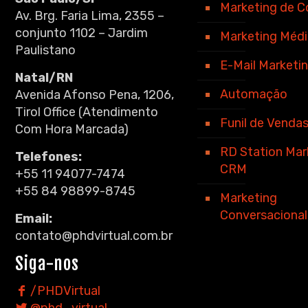
Marketing de 
Av. Brg. Faria Lima, 2355 –
conjunto 1102 – Jardim
Marketing Méd
Paulistano
E-Mail Marketi
Natal/RN
Automação
Avenida Afonso Pena, 1206,
Tirol Office (Atendimento
Funil de Venda
Com Hora Marcada)
RD Station Mar
Telefones:
CRM
+55 11 94077-7474
+55 84 98899-8745
Marketing
Conversacional
Email:
contato@phdvirtual.com.br
Siga-nos
/PHDVirtual