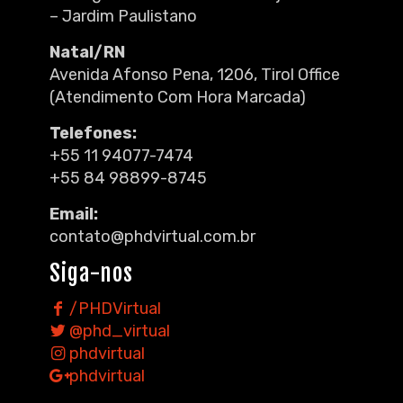
– Jardim Paulistano
Natal/RN
Avenida Afonso Pena, 1206, Tirol Office
(Atendimento Com Hora Marcada)
Telefones:
+55 11 94077-7474
+55 84 98899-8745
Email:
contato@phdvirtual.com.br
Siga-nos
/PHDVirtual
@phd_virtual
phdvirtual
phdvirtual