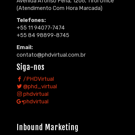
Avenida Afonso Pena, 1206, Tirol Office
(Atendimento Com Hora Marcada)
Telefones:
+55 11 94077-7474
+55 84 98899-8745
Email:
contato@phdvirtual.com.br
Siga-nos
/PHDVirtual
@phd_virtual
phdvirtual
phdvirtual
Inbound Marketing