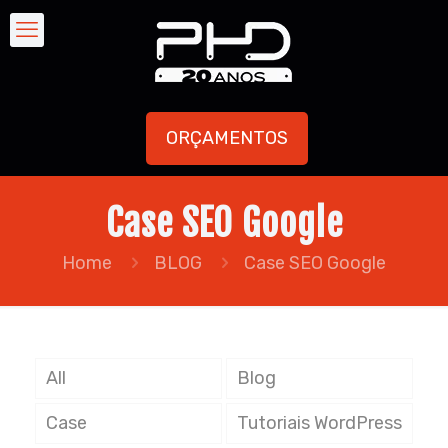
ORÇAMENTOS
Case SEO Google
Home
BLOG
Case SEO Google
All
Blog
Case
Tutoriais WordPress