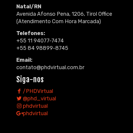
Natal/RN
Avenida Afonso Pena, 1206, Tirol Office
(Atendimento Com Hora Marcada)
Telefones:
+55 11 94077-7474
+55 84 98899-8745
Email:
contato@phdvirtual.com.br
Siga-nos
/PHDVirtual
@phd_virtual
phdvirtual
phdvirtual