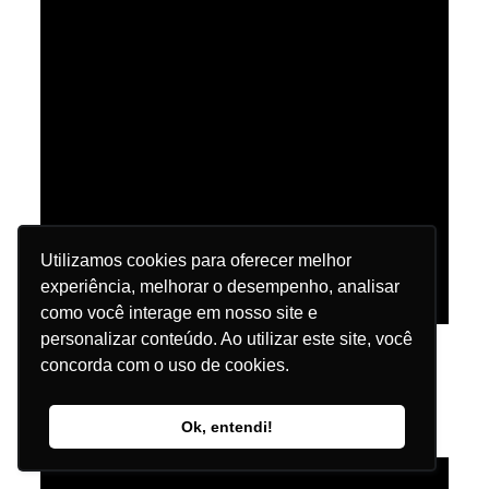
Utilizamos cookies para oferecer melhor
experiência, melhorar o desempenho, analisar
como você interage em nosso site e
personalizar conteúdo. Ao utilizar este site, você
Melhor Case de Marketing e Vendas da RD
concorda com o uso de cookies.
Station em 2023 – Resultados da Agência
PHD Virtual
—
Ok, entendi!