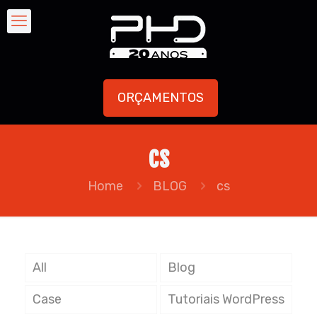
ORÇAMENTOS
cs
Home
BLOG
cs
All
Blog
Case
Tutoriais WordPress