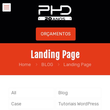
ORÇAMENTOS
Landing Page
Home
BLOG
Landing Page
All
Blog
Case
Tutoriais WordPress