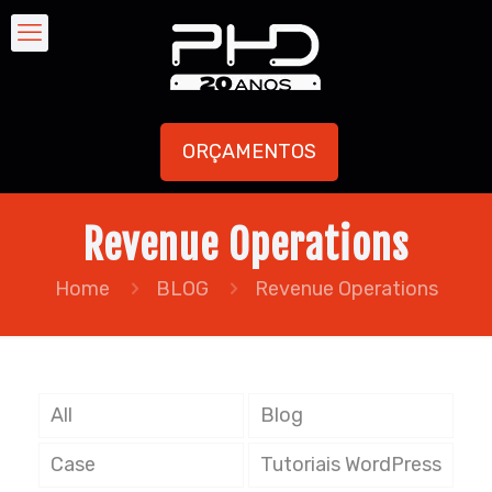
ORÇAMENTOS
Revenue Operations
Home
BLOG
Revenue Operations
All
Blog
Case
Tutoriais WordPress